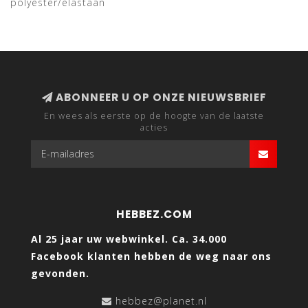
polyester/elastaan
ABONNEER U OP ONZE NIEUWSBRIEF
En wees als eerste op de hoogte van de laatste
acties
HEBBEZ.COM
Al 25 jaar uw webwinkel. Ca. 34.000
Facebook klanten hebben de weg naar ons
gevonden.
hebbez@planet.nl