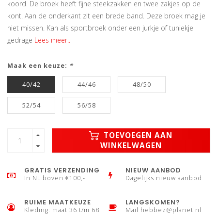
koord. De broek heeft fijne steekzakken en twee zakjes op de
kont. Aan de onderkant zit een brede band. Deze broek mag je
niet missen. Kan als sportbroek onder een jurkje of tuniekje
gedrage
Lees meer..
Maak een keuze:
*
40/42
44/46
48/50
52/54
56/58
TOEVOEGEN AAN
WINKELWAGEN
GRATIS VERZENDING
NIEUW AANBOD
In NL boven €100,-
Dagelijks nieuw aanbod
RUIME MAATKEUZE
LANGSKOMEN?
Kleding: maat 36 t/m 68
Mail
hebbez@planet.nl