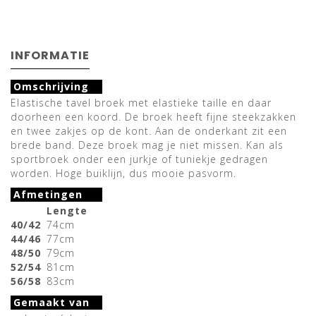
INFORMATIE
Omschrijving
Elastische tavel broek met elastieke taille en daar
doorheen een koord. De broek heeft fijne steekzakken
en twee zakjes op de kont. Aan de onderkant zit een
brede band. Deze broek mag je niet missen. Kan als
sportbroek onder een jurkje of tuniekje gedragen
worden. Hoge buiklijn, dus mooie pasvorm.
Afmetingen
Lengte
40/42
74cm
44/46
77cm
48/50
79cm
52/54
81cm
56/58
83cm
Gemaakt van