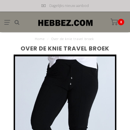
Dagelijks nieuw aanbod
0
Home
/
Over de knie travel broek
OVER DE KNIE TRAVEL BROEK