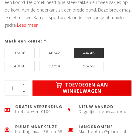
een koord. De broek heeft fijne steekzakken en twee zakjes op
de kont. Aan de onderkant zit een brede band. Deze broek mag
je niet missen. Kan als sportbroek onder een jurkje of tuniekje
gedra
Lees meer..
Maak een keuze:
*
36/38
40/42
44/46
48/50
52/54
56/58
TOEVOEGEN AAN
WINKELWAGEN
GRATIS VERZENDING
NIEUW AANBOD
In NL boven €100,-
Dagelijks nieuw aanbod
RUIME MAATKEUZE
LANGSKOMEN?
Kleding: maat 36 t/m 68
Mail
hebbez@planet.nl