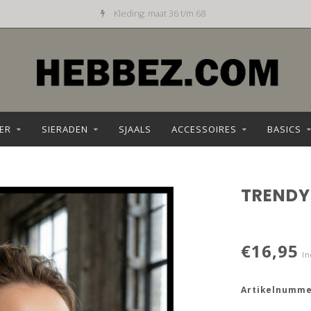
Kleding: maat 36 t/m 68
ER
SIERADEN
SJAALS
ACCESSOIRES
BASICS
TRENDY 
€16,95
In
Artikelnumme