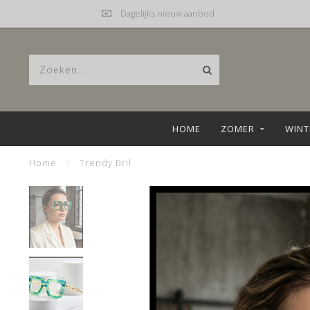
Dagelijks nieuw aanbod
HOME
ZOMER
WINT
Home
/
Trendy Bril