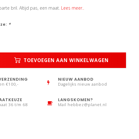
rte bril. Altijd pas, een maat.
Lees meer..
uze:
*
TOEVOEGEN AAN WINKELWAGEN
VERZENDING
NIEUW AANBOD
en €100,-
Dagelijks nieuw aanbod
AATKEUZE
LANGSKOMEN?
maat 36 t/m 68
Mail
hebbez@planet.nl