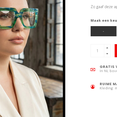
Zo gaaf deze apa
Maak een ke
-
GRATIS 
In NL bov
RUIME M
Kleding: 