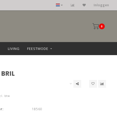
Inloggen
0
LIVING
FEESTMODE
BRIL
cl. btw
r:
18560