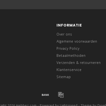
INFORMATIE
Over ons
Algemene voorwaarden
Privacy Policy
Betaalmethoden
Verzenden & retourneren
Klantenservice
Sitemap
right 2026 Hebbez.com - Powered by
Lightspeed
- Theme by
Dyve