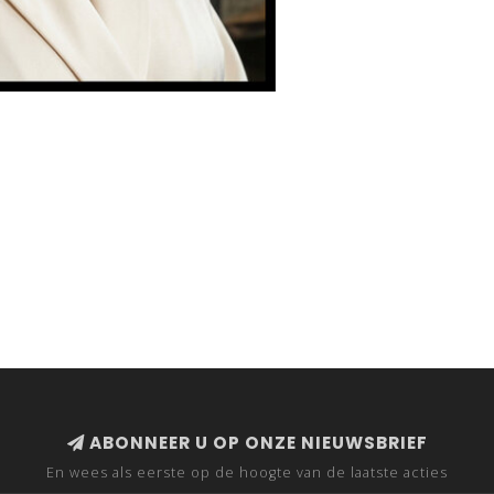
ABONNEER U OP ONZE NIEUWSBRIEF
En wees als eerste op de hoogte van de laatste acties