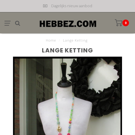
Dagelijks nieuw aanbod
0
Home
/
Lange Ketting
LANGE KETTING