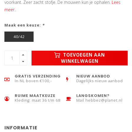
voorkant. Zeer zacht stofje. De mouwen kun je ophalen.
Lees
meer..
Maak een keuze:
*
40/42
TOEVOEGEN AAN
WINKELWAGEN
GRATIS VERZENDING
NIEUW AANBOD
In NL boven €100,-
Dagelijks nieuw aanbod
RUIME MAATKEUZE
LANGSKOMEN?
Kleding: maat 36 t/m 68
Mail
hebbez@planet.nl
INFORMATIE