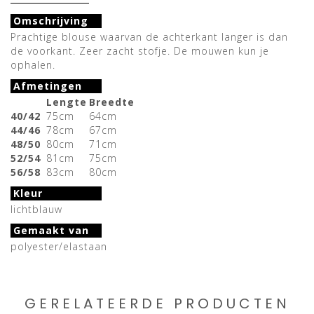
Omschrijving
Prachtige blouse waarvan de achterkant langer is dan
de voorkant. Zeer zacht stofje. De mouwen kun je
ophalen.
Afmetingen
Lengte
Breedte
40/42
75cm
64cm
44/46
78cm
67cm
48/50
80cm
71cm
52/54
81cm
75cm
56/58
83cm
80cm
Kleur
lichtblauw
Gemaakt van
polyester/elastaan
GERELATEERDE PRODUCTEN