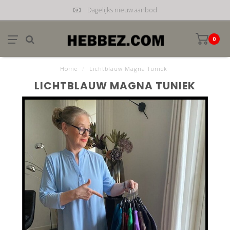
Dagelijks nieuw aanbod
0
Home
/
Lichtblauw Magna Tuniek
LICHTBLAUW MAGNA TUNIEK