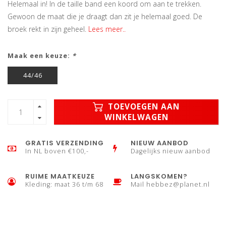
Helemaal in! In de taille band een koord om aan te trekken.
Gewoon de maat die je draagt dan zit je helemaal goed. De
broek rekt in zijn geheel.
Lees meer..
Maak een keuze:
*
44/46
TOEVOEGEN AAN
WINKELWAGEN
GRATIS VERZENDING
NIEUW AANBOD
In NL boven €100,-
Dagelijks nieuw aanbod
RUIME MAATKEUZE
LANGSKOMEN?
Kleding: maat 36 t/m 68
Mail
hebbez@planet.nl