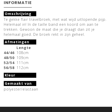
INFORMATIE
Omschrijving
Te gekke flair travelbroek, met wat wijd uitlopende pijp.
Helemaal in! In de taille band een koord om aan te
trekken. Gewoon de maat die je draagt dan zit je
helemaal goed. De broek rekt in zijn geheel.
Afmetingen
Lengte
44/46
108cm
48/50
109cm
52/54
111cm
56/58
112cm
Kleur
Gemaakt van
polyester/elastaan