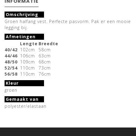
INFORMATIE
Omschrijving
Groen halfang vest. Perfecte pasvorm. Pak er een mooie
legging bij.
Afmetingen
Lengte
Breedte
40/42
102cm
58cm
44/46
106cm
63cm
48/50
109cm
68cm
52/54
110cm
73cm
56/58
110cm
76cm
Kleur
groen
Gemaakt van
polyester/elastaan