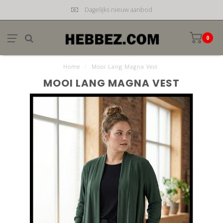
Dagelijks nieuw aanbod
0
Home
/
Mooi Lang Magna Vest
MOOI LANG MAGNA VEST