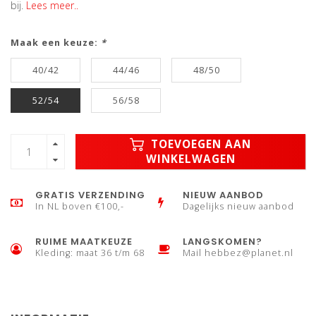
bij.
Lees meer..
Maak een keuze:
*
40/42
44/46
48/50
52/54
56/58
TOEVOEGEN AAN
WINKELWAGEN
GRATIS VERZENDING
NIEUW AANBOD
In NL boven €100,-
Dagelijks nieuw aanbod
RUIME MAATKEUZE
LANGSKOMEN?
Kleding: maat 36 t/m 68
Mail
hebbez@planet.nl