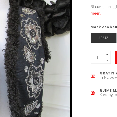
Blauwe jeans gi
meer..
Maak een ke
40/42
GRATIS 
In NL bov
RUIME M
Kleding: 