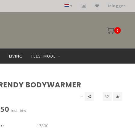
Kleding: maat 36 t/m 68
Inloggen
0
LIVING
FEESTMODE
RENDY BODYWARMER
,50
Incl. btw
r:
17800