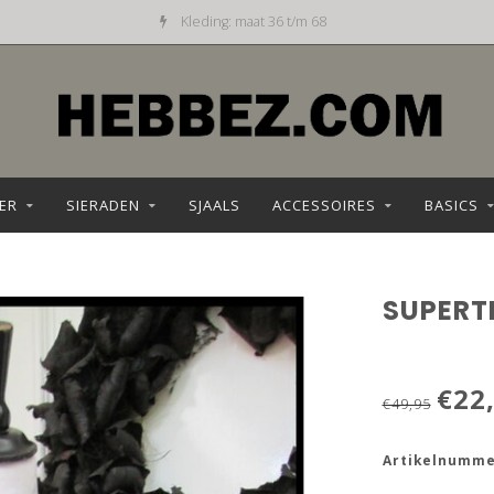
Dagelijks nieuw aanbod
ER
SIERADEN
SJAALS
ACCESSOIRES
BASICS
SUPERT
€22
€49,95
Artikelnumme