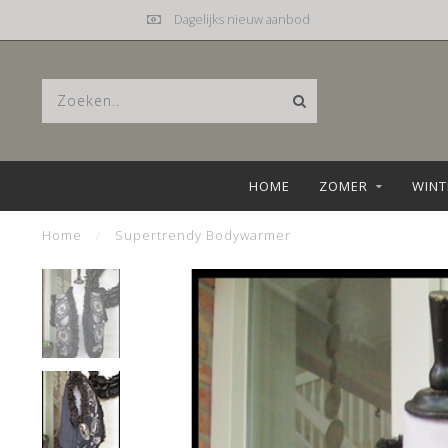
Mail
hebbez@planet.nl
HOME
ZOMER
WINT
Home
/
Supertrendy Bodywarmer