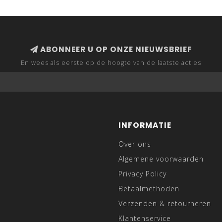
ABONNEER U OP ONZE NIEUWSBRIEF
En wees als eerste op de hoogte van de laatste acties
INFORMATIE
Over ons
Algemene voorwaarden
Privacy Policy
Betaalmethoden
Verzenden & retourneren
Klantenservice