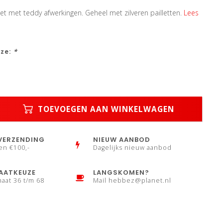
let met teddy afwerkingen. Geheel met zilveren pailletten.
Lees
uze:
*
TOEVOEGEN AAN WINKELWAGEN
VERZENDING
NIEUW AANBOD
en €100,-
Dagelijks nieuw aanbod
AATKEUZE
LANGSKOMEN?
maat 36 t/m 68
Mail
hebbez@planet.nl