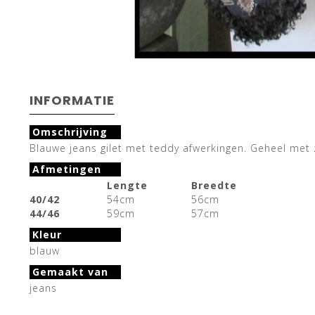
INFORMATIE
Omschrijving
Blauwe jeans gilet met teddy afwerkingen. Geheel met z
Afmetingen
Lengte
Breedte
40/42
54cm
56cm
44/46
59cm
57cm
Kleur
blauw
Gemaakt van
jeans