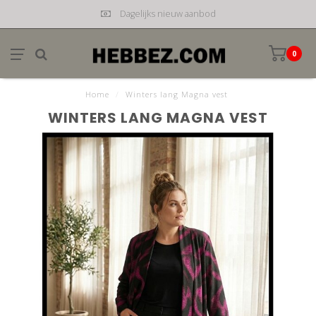
Dagelijks nieuw aanbod
0
Home
/
Winters lang Magna vest
WINTERS LANG MAGNA VEST