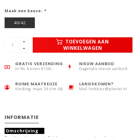
Maak een keuze:
*
40/42
TOEVOEGEN AAN
WINKELWAGEN
GRATIS VERZENDING
NIEUW AANBOD
In NL boven €100,-
Dagelijks nieuw aanbod
RUIME MAATKEUZE
LANGSKOMEN?
Kleding: maat 36 t/m 68
Mail
hebbez@planet.nl
INFORMATIE
Omschrijving