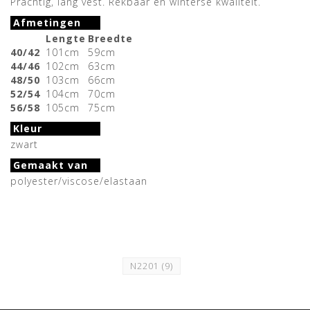
Prachtig, lang vest. Rekbaar en winterse kwaliteit.
Afmetingen
Lengte
Breedte
40/42
101cm
59cm
44/46
102cm
63cm
48/50
103cm
66cm
52/54
104cm
70cm
56/58
105cm
75cm
Kleur
zwart
Gemaakt van
polyester/viscose/elastaan
N2201
(9)