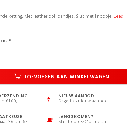
nde ketting. Met leatherlook bandjes. Sluit met knoopje.
Lees
uze:
*
TOEVOEGEN AAN WINKELWAGEN
VERZENDING
NIEUW AANBOD
en €100,-
Dagelijks nieuw aanbod
AATKEUZE
LANGSKOMEN?
maat 36 t/m 68
Mail
hebbez@planet.nl