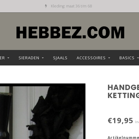
Dagelijks nieuw aanbod
ER
SIERADEN
SJAALS
ACCESSOIRES
BASICS
HANDG
KETTIN
€19,95
In
Artikelnumme