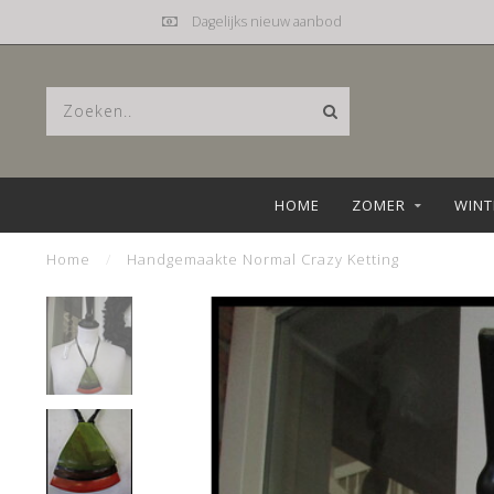
Mail
hebbez@planet.nl
HOME
ZOMER
WINT
Home
/
Handgemaakte Normal Crazy Ketting