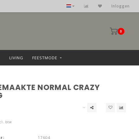
Kleding: maat 36 t/m 68
Inloggen
0
LIVING
FEESTMODE
EMAAKTE NORMAL CRAZY
G
cl. btw
r:
17604