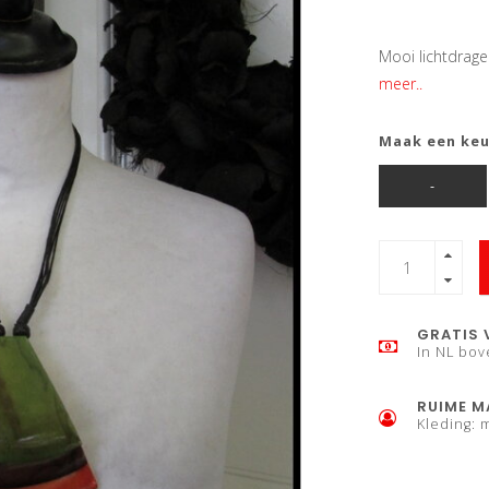
Mooi lichtdrage
meer..
Maak een ke
-
GRATIS 
In NL bov
RUIME M
Kleding: 