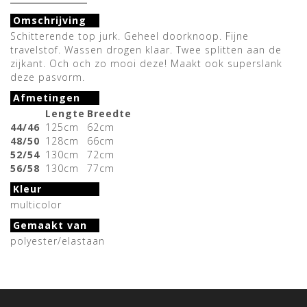
Omschrijving
Schitterende top jurk. Geheel doorknoop. Fijne
travelstof. Wassen drogen klaar. Twee splitten aan de
zijkant. Och och zo mooi deze! Maakt ook superslank
deze pasvorm.
Afmetingen
Lengte
Breedte
44/46
125cm
62cm
48/50
128cm
66cm
52/54
130cm
72cm
56/58
130cm
77cm
Kleur
multicolor
Gemaakt van
polyester/elastaan