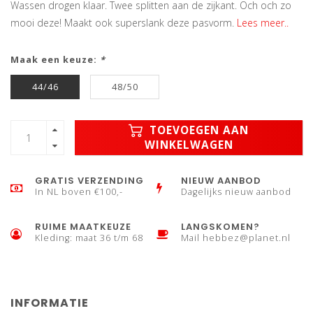
Wassen drogen klaar. Twee splitten aan de zijkant. Och och zo
mooi deze! Maakt ook superslank deze pasvorm.
Lees meer..
Maak een keuze:
*
44/46
48/50
TOEVOEGEN AAN
WINKELWAGEN
GRATIS VERZENDING
NIEUW AANBOD
In NL boven €100,-
Dagelijks nieuw aanbod
RUIME MAATKEUZE
LANGSKOMEN?
Kleding: maat 36 t/m 68
Mail
hebbez@planet.nl
INFORMATIE