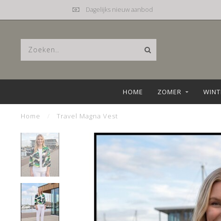
Mail
hebbez@planet.nl
HOME
ZOMER
WINT
Home
/
Travel Magna Vest