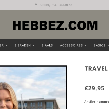
Dagelijks nieuw aanbod
ER
SIERADEN
SJAALS
ACCESSOIRES
BASICS
TRAVEL
€29,95
In
Artikelnumme