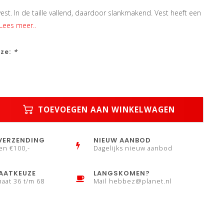
vest. In de taille vallend, daardoor slankmakend. Vest heeft een
Lees meer..
uze:
*
TOEVOEGEN AAN WINKELWAGEN
VERZENDING
NIEUW AANBOD
en €100,-
Dagelijks nieuw aanbod
AATKEUZE
LANGSKOMEN?
maat 36 t/m 68
Mail
hebbez@planet.nl