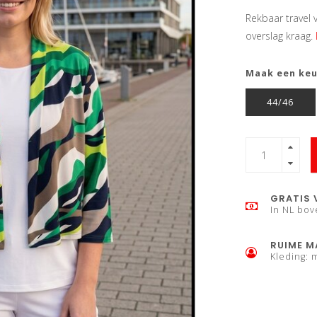
Rekbaar travel 
overslag kraag.
Maak een ke
44/46
GRATIS 
In NL bov
RUIME M
Kleding: 