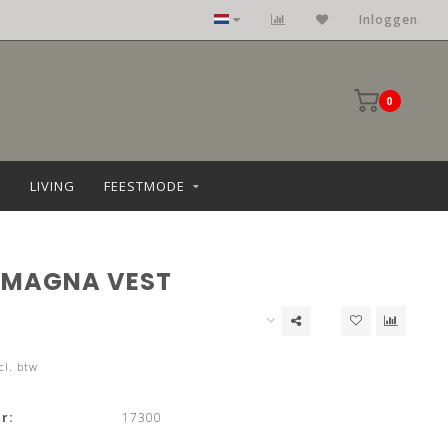
Kleding: maat 36 t/m 68
Inloggen
0
LIVING
FEESTMODE
 MAGNA VEST
cl. btw
r:
17300