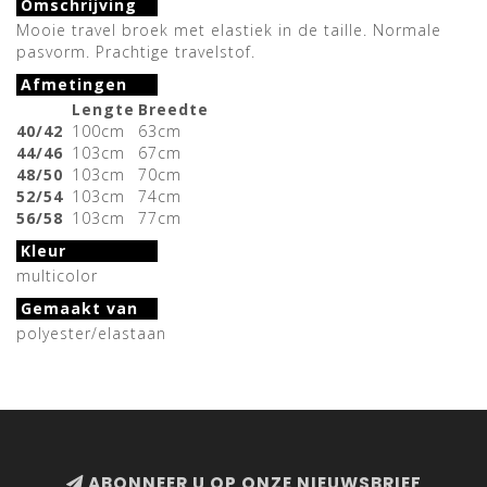
Omschrijving
Mooie travel broek met elastiek in de taille. Normale
pasvorm. Prachtige travelstof.
Afmetingen
Lengte
Breedte
40/42
100cm
63cm
44/46
103cm
67cm
48/50
103cm
70cm
52/54
103cm
74cm
56/58
103cm
77cm
Kleur
multicolor
Gemaakt van
polyester/elastaan
ABONNEER U OP ONZE NIEUWSBRIEF