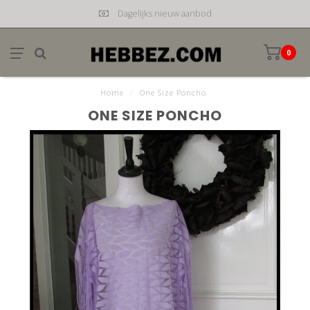
Dagelijks nieuw aanbod
0
Home
/
One Size Poncho
ONE SIZE PONCHO