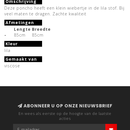
Omschrijving
Deze poncho heeft een klein wiebertje in de lila stof. Bij
veel maten te dragen. Zachte kwaliteit
Afmetingen
Lengte
Breedte
-
85cm
85cm
Kleur
lila
Gemaakt van
viscose
ABONNEER U OP ONZE NIEUWSBRIEF
En wees als eerste op de hoogte van de laatste
acties