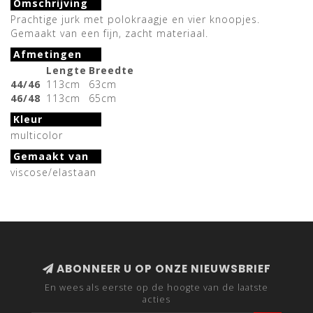
Omschrijving
Prachtige jurk met polokraagje en vier knoopjes.
Gemaakt van een fijn, zacht materiaal.
Afmetingen
Lengte
Breedte
44/46
113cm
63cm
46/48
113cm
65cm
Kleur
multicolor
Gemaakt van
viscose/elastaan
ABONNEER U OP ONZE NIEUWSBRIEF
En wees als eerste op de hoogte van de laatste
acties