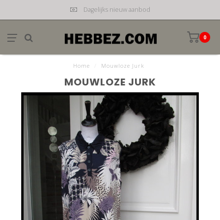
Dagelijks nieuw aanbod
0
Home
/
Mouwloze Jurk
MOUWLOZE JURK