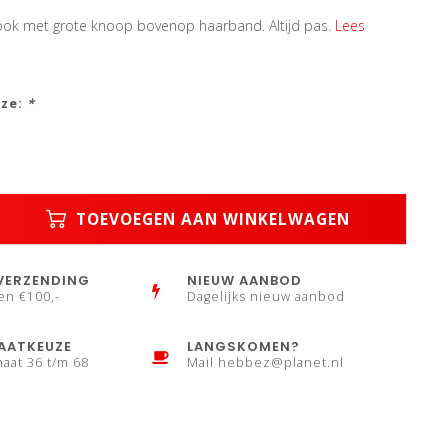
look met grote knoop bovenop haarband. Altijd pas.
Lees
uze:
*
TOEVOEGEN AAN WINKELWAGEN
VERZENDING
NIEUW AANBOD
en €100,-
Dagelijks nieuw aanbod
AATKEUZE
LANGSKOMEN?
maat 36 t/m 68
Mail
hebbez@planet.nl