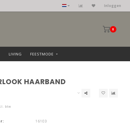
Kleding: maat 36 t/m 68
Inloggen
0
LIVING
FEESTMODE
RLOOK HAARBAND
cl. btw
r:
16103