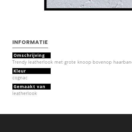
INFORMATIE
Omschrijving
Trendy leatherlook met grote knoop bovenop haarband.
Kleur
cognac
Gemaakt van
leatherlook