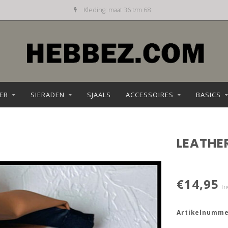
Dagelijks nieuw aanbod
ER
SIERADEN
SJAALS
ACCESSOIRES
BASICS
LEATHE
€14,95
In
Artikelnumme