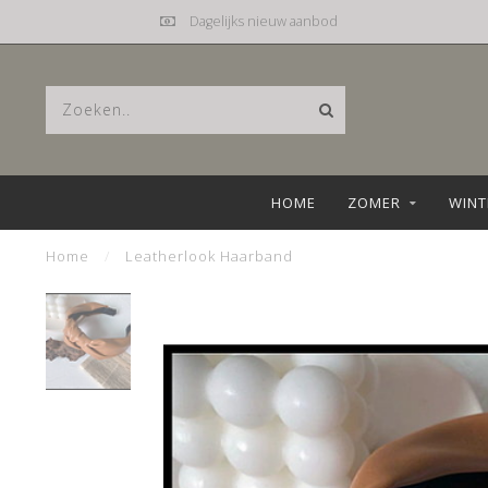
Mail
hebbez@planet.nl
HOME
ZOMER
WINT
Home
/
Leatherlook Haarband