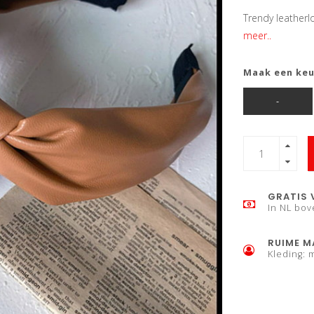
Trendy leather
meer..
Maak een ke
-
GRATIS 
In NL bov
RUIME M
Kleding: 