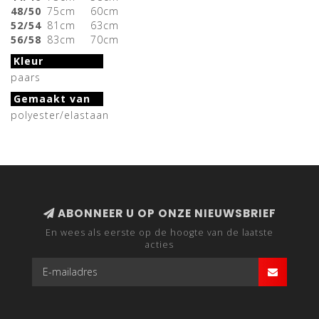
48/50
75cm
60cm
52/54
81cm
63cm
56/58
83cm
70cm
Kleur
paars
Gemaakt van
polyester/elastaan
ABONNEER U OP ONZE NIEUWSBRIEF
En wees als eerste op de hoogte van de laatste
acties