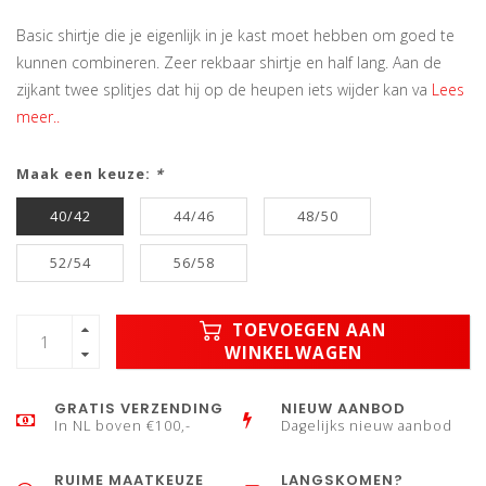
Basic shirtje die je eigenlijk in je kast moet hebben om goed te
kunnen combineren. Zeer rekbaar shirtje en half lang. Aan de
zijkant twee splitjes dat hij op de heupen iets wijder kan va
Lees
meer..
Maak een keuze:
*
40/42
44/46
48/50
52/54
56/58
TOEVOEGEN AAN
WINKELWAGEN
GRATIS VERZENDING
NIEUW AANBOD
In NL boven €100,-
Dagelijks nieuw aanbod
RUIME MAATKEUZE
LANGSKOMEN?