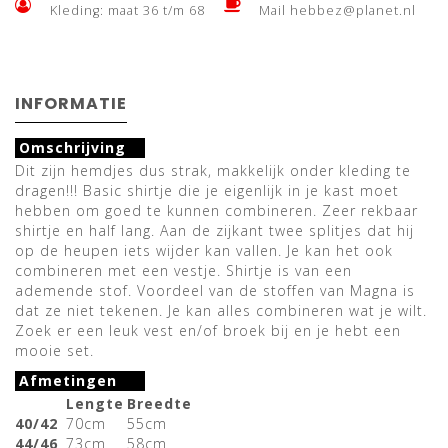
Kleding: maat 36 t/m 68
Mail
hebbez@planet.nl
INFORMATIE
Omschrijving
Dit zijn hemdjes dus strak, makkelijk onder kleding te
dragen!!! Basic shirtje die je eigenlijk in je kast moet
hebben om goed te kunnen combineren. Zeer rekbaar
shirtje en half lang. Aan de zijkant twee splitjes dat hij
op de heupen iets wijder kan vallen. Je kan het ook
combineren met een vestje. Shirtje is van een
ademende stof. Voordeel van de stoffen van Magna is
dat ze niet tekenen. Je kan alles combineren wat je wilt.
Zoek er een leuk vest en/of broek bij en je hebt een
mooie set.
Afmetingen
Lengte
Breedte
40/42
70cm
55cm
44/46
73cm
58cm