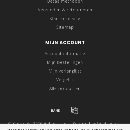
Betaalmethoden
Verzenden & retourneren
Klantenservice
Sitemap
MIJN ACCOUNT
Account informatie
Mijn bestellingen
Mijn verlanglijst
Vergelijk
Alle producten
© Copyright 2026 Hebbez.com - Powered by
Lightspeed
-
Theme by
Dyvelopment