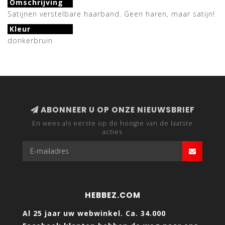
Omschrijving
Satijnen verstelbare haarband. Geen haren, maar satijn!
Kleur
donkerbruin
ABONNEER U OP ONZE NIEUWSBRIEF
En wees als eerste op de hoogte van de laatste
acties
HEBBEZ.COM
Al 25 jaar uw webwinkel. Ca. 34.000