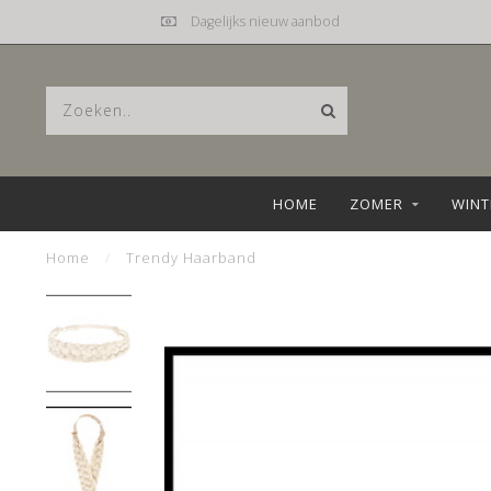
Dagelijks nieuw aanbod
HOME
ZOMER
WINT
Home
/
Trendy Haarband