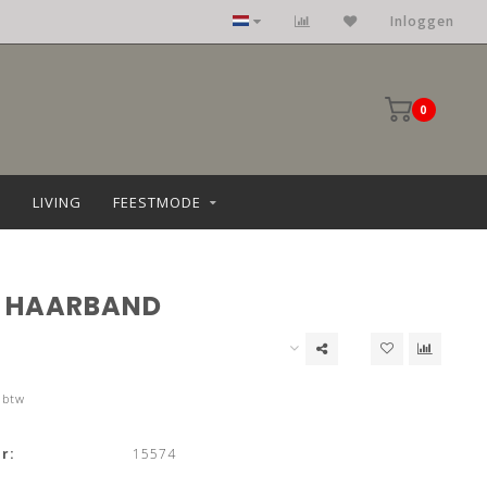
Inloggen
0
LIVING
FEESTMODE
 HAARBAND
 btw
r:
15574