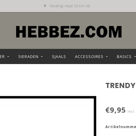
Kleding: maat 36 t/m 68
ER
SIERADEN
SJAALS
ACCESSOIRES
BASICS
TRENDY
€9,95
Incl.
Artikelnumme