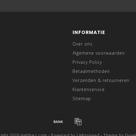
INFORMATIE
Over ons
Algemene voorwaarden
Privacy Policy
Betaalmethoden
Verzenden & retourneren
Klantenservice
Sitemap
right 2026 Hebbez.com - Powered by
Lightspeed
- Theme by
Dyve