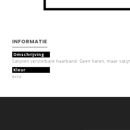
INFORMATIE
Omschrijving
Satijnen verstelbare haarband. Geen haren, maar satijn
Kleur
ecru