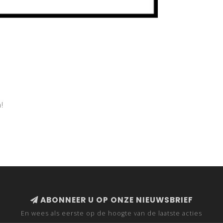
!
ABONNEER U OP ONZE NIEUWSBRIEF
En wees als eerste op de hoogte van de laatste acties