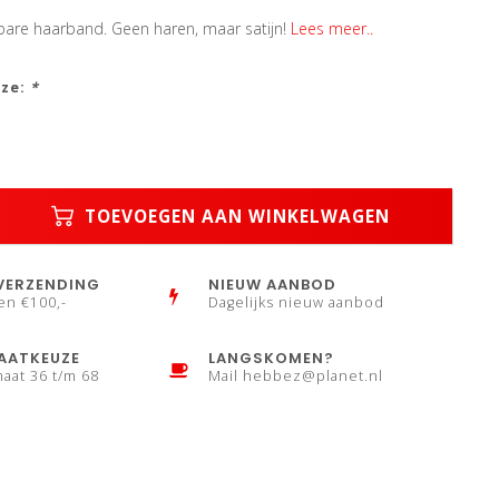
lbare haarband. Geen haren, maar satijn!
Lees meer..
uze:
*
TOEVOEGEN AAN WINKELWAGEN
VERZENDING
NIEUW AANBOD
en €100,-
Dagelijks nieuw aanbod
AATKEUZE
LANGSKOMEN?
maat 36 t/m 68
Mail
hebbez@planet.nl