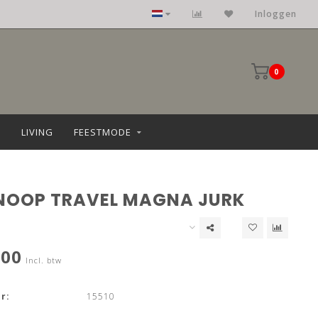
Inloggen
0
LIVING
FEESTMODE
OOP TRAVEL MAGNA JURK
,00
Incl. btw
r:
15510