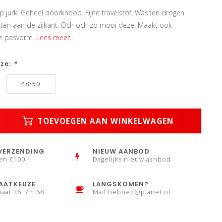
p jurk. Geheel doorknoop. Fijne travelstof. Wassen drogen
itten aan de zijkant. Och och zo mooi deze! Maakt ook
e pasvorm.
Lees meer..
uze:
*
48/50
TOEVOEGEN AAN WINKELWAGEN
VERZENDING
NIEUW AANBOD
en €100,-
Dagelijks nieuw aanbod
AATKEUZE
LANGSKOMEN?
maat 36 t/m 68
Mail
hebbez@planet.nl