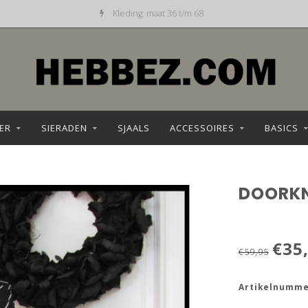
Kleding: maat 36 t/m 68
ER
SIERADEN
SJAALS
ACCESSOIRES
BASICS
DOORKN
€35
€59,95
Artikelnumme