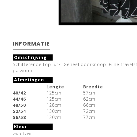
INFORMATIE
Omschrijving
Schitterende top jurk. Geheel doorknoop. Fijne travel
pasvorm.
Afmetingen
Lengte
Breedte
40/42
125cm
57cm
44/46
125cm
62cm
48/50
128cm
66cm
52/54
130cm
72cm
56/58
130cm
77cm
Kleur
zwart/wit