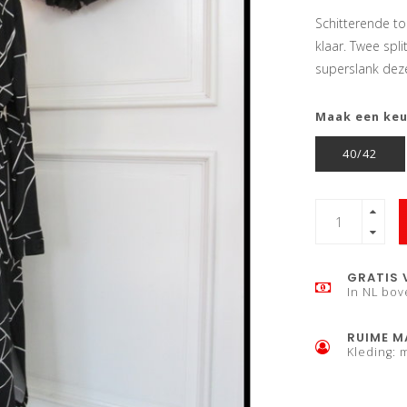
Schitterende to
klaar. Twee spl
superslank dez
Maak een ke
40/42
GRATIS 
In NL bov
RUIME M
Kleding: 