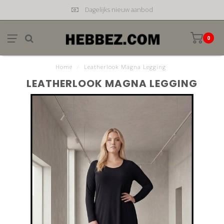
Dagelijks nieuw aanbod
0
Home
/
Leatherlook Magna Legging
LEATHERLOOK MAGNA LEGGING