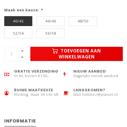
Maak een keuze:
*
40/42
44/46
48/50
52/54
56/58
TOEVOEGEN AAN
WINKELWAGEN
GRATIS VERZENDING
NIEUW AANBOD
In NL boven €100,-
Dagelijks nieuw aanbod
RUIME MAATKEUZE
LANGSKOMEN?
Kleding: maat 36 t/m 68
Mail
hebbez@planet.nl
INFORMATIE