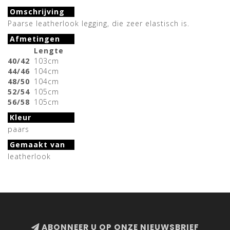
Omschrijving
Paarse leatherlook legging, die zeer elastisch is.
Afmetingen
Lengte
40/42
103cm
44/46
104cm
48/50
104cm
52/54
105cm
56/58
105cm
Kleur
paars
Gemaakt van
leatherlook
ABONNEER U OP ONZE NIEUWSBRIEF