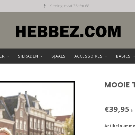
Kleding: maat 36 t/m 68
ER
SIERADEN
SJAALS
ACCESSOIRES
BASICS
MOOIE 
€39,95
In
Artikelnumme