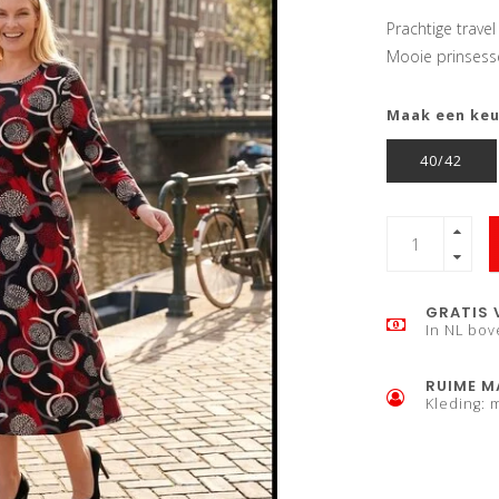
Prachtige trave
Mooie prinsesse
Maak een ke
40/42
GRATIS 
In NL bov
RUIME M
Kleding: 