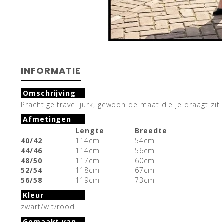
INFORMATIE
Omschrijving
Prachtige travel jurk, gewoon de maat die je draagt zit
Afmetingen
Lengte
Breedte
40/42
114cm
54cm
44/46
114cm
56cm
48/50
117cm
60cm
52/54
118cm
67cm
56/58
119cm
73cm
Kleur
zwart/wit/rood
Gemaakt van