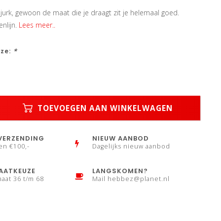
l jurk, gewoon de maat die je draagt zit je helemaal goed.
nlijn.
Lees meer..
uze:
*
TOEVOEGEN AAN WINKELWAGEN
VERZENDING
NIEUW AANBOD
en €100,-
Dagelijks nieuw aanbod
AATKEUZE
LANGSKOMEN?
maat 36 t/m 68
Mail
hebbez@planet.nl