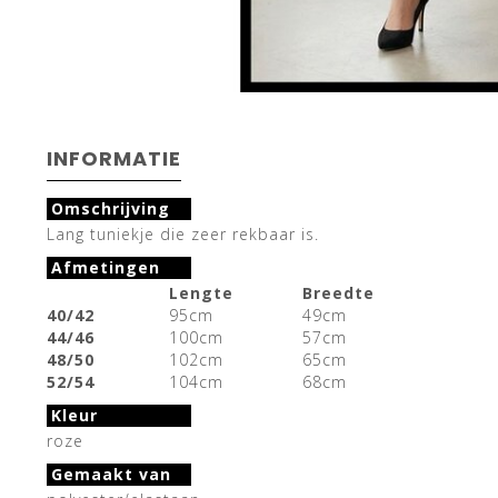
INFORMATIE
Omschrijving
Lang tuniekje die zeer rekbaar is.
Afmetingen
Lengte
Breedte
40/42
95cm
49cm
44/46
100cm
57cm
48/50
102cm
65cm
52/54
104cm
68cm
Kleur
roze
Gemaakt van