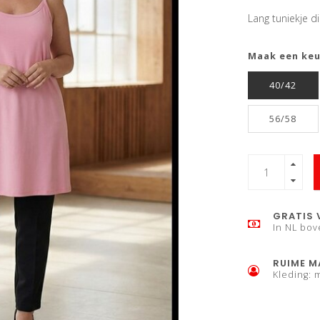
Lang tuniekje di
Maak een ke
40/42
56/58
GRATIS 
In NL bov
RUIME M
Kleding: 