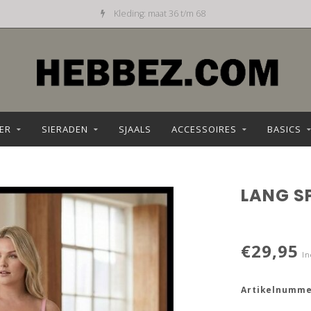
Kleding: maat 36 t/m 68
ER
SIERADEN
SJAALS
ACCESSOIRES
BASICS
LANG S
€29,95
In
Artikelnumme