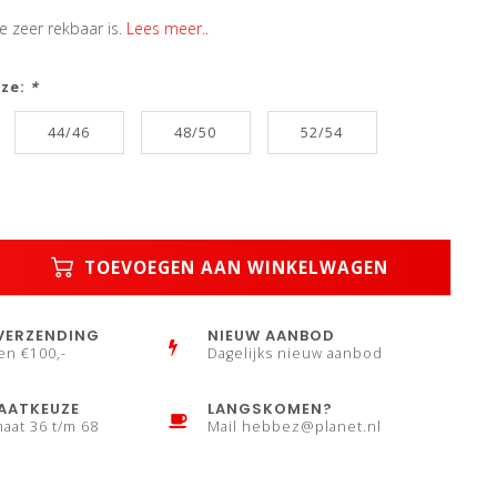
e zeer rekbaar is.
Lees meer..
uze:
*
44/46
48/50
52/54
TOEVOEGEN AAN WINKELWAGEN
VERZENDING
NIEUW AANBOD
en €100,-
Dagelijks nieuw aanbod
AATKEUZE
LANGSKOMEN?
maat 36 t/m 68
Mail
hebbez@planet.nl