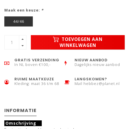
Maak een keuze:
*
44/46
TOEVOEGEN AAN
WINKELWAGEN
GRATIS VERZENDING
NIEUW AANBOD
In NL boven €100,-
Dagelijks nieuw aanbod
RUIME MAATKEUZE
LANGSKOMEN?
Kleding: maat 36 t/m 68
Mail
hebbez@planet.nl
INFORMATIE
Omschrijving