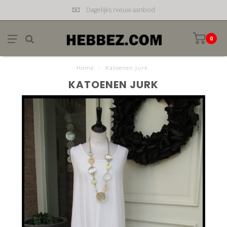
Dagelijks nieuw aanbod
0
Home
/
Katoenen Jurk
KATOENEN JURK