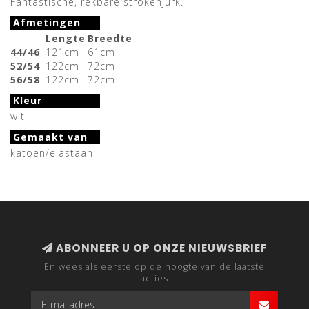
Fantastische, rekbare strokenjurk.
Afmetingen
Lengte
Breedte
44/46
121cm
61cm
52/54
122cm
72cm
56/58
122cm
72cm
Kleur
wit
Gemaakt van
katoen/elastaan
ABONNEER U OP ONZE NIEUWSBRIEF
En wees als eerste op de hoogte van de laatste
acties