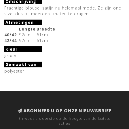
Omschrijving
Prachtige blouse, satijn nu helemaal mode. Ze zijn one
size, dus bij meerdere maten te dragen.
Afmetingen
Lengte
Breedte
40/42
92cm
61cm
42/44
92cm
61cm
Kleur
groen
Gemaakt van
polyester
ABONNEER U OP ONZE NIEUWSBRIEF
En wees als eerste op de hoogte van de laatste
acties