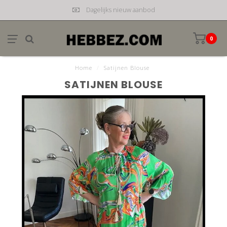
Dagelijks nieuw aanbod
0
Home
/
Satijnen Blouse
SATIJNEN BLOUSE