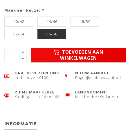
Maak een keuze:
*
40/42
44/46
48/50
52/54
56/58
TOEVOEGEN AAN
WINKELWAGEN
GRATIS VERZENDING
NIEUW AANBOD
In NL boven €100,-
Dagelijks nieuw aanbod
RUIME MAATKEUZE
LANGSKOMEN?
Kleding: maat 36 t/m 68
Mail
hebbez@planet.nl
INFORMATIE