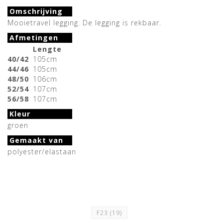
Omschrijving
Mooietravel legging. De legging is rekbaar.
Afmetingen
Lengte
40/42
105cm
44/46
105cm
48/50
106cm
52/54
107cm
56/58
107cm
Kleur
groen
Gemaakt van
polyester/elastaan
F23
(19)