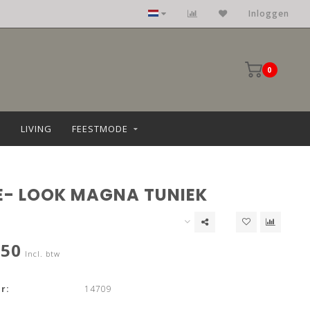
Inloggen
0
LIVING
FEESTMODE
E- LOOK MAGNA TUNIEK
,50
Incl. btw
r:
14709