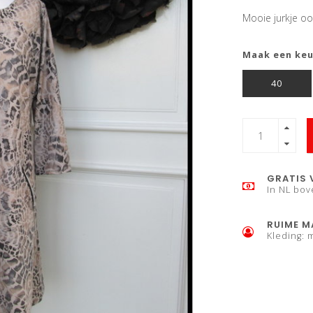
Mooie jurkje oo
Maak een ke
40
GRATIS 
In NL bov
RUIME M
Kleding: 