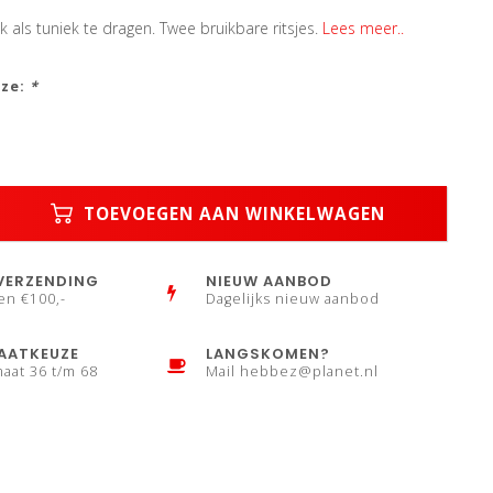
k als tuniek te dragen. Twee bruikbare ritsjes.
Lees meer..
uze:
*
TOEVOEGEN AAN WINKELWAGEN
VERZENDING
NIEUW AANBOD
en €100,-
Dagelijks nieuw aanbod
AATKEUZE
LANGSKOMEN?
maat 36 t/m 68
Mail
hebbez@planet.nl