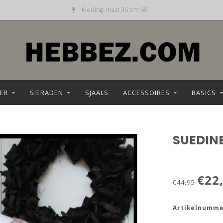
Kleding: maat 36 t/m 68
ER
SIERADEN
SJAALS
ACCESSOIRES
BASICS
SUEDIN
€22
€44,95
Artikelnumme