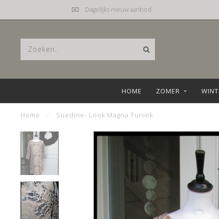
Dagelijks nieuw aanbod
HOME
ZOMER
WINT
Home
/
Suedine- Look Magna Tuniek