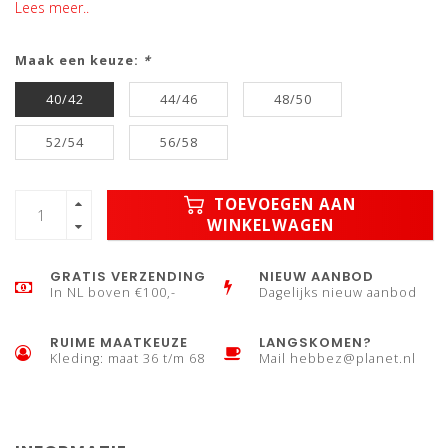
Lees meer..
Maak een keuze:
*
40/42
44/46
48/50
52/54
56/58
TOEVOEGEN AAN
WINKELWAGEN
GRATIS VERZENDING
NIEUW AANBOD
In NL boven €100,-
Dagelijks nieuw aanbod
RUIME MAATKEUZE
LANGSKOMEN?
Kleding: maat 36 t/m 68
Mail
hebbez@planet.nl