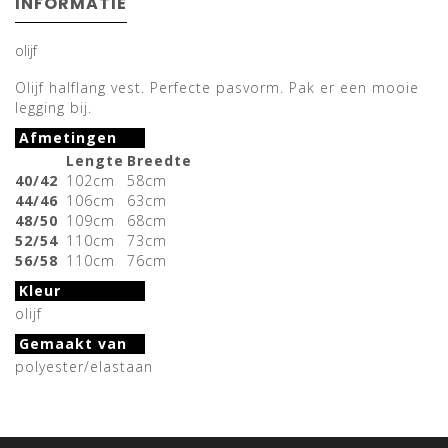
INFORMATIE
olijf
Olijf halflang vest. Perfecte pasvorm. Pak er een mooie
legging bij.
Afmetingen
Lengte
Breedte
40/42
102cm
58cm
44/46
106cm
63cm
48/50
109cm
68cm
52/54
110cm
73cm
56/58
110cm
76cm
Kleur
olijf
Gemaakt van
polyester/elastaan