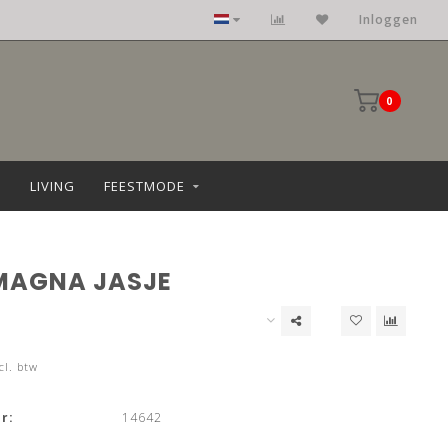
Inloggen
0
LIVING
FEESTMODE
MAGNA JASJE
cl. btw
r:
14642