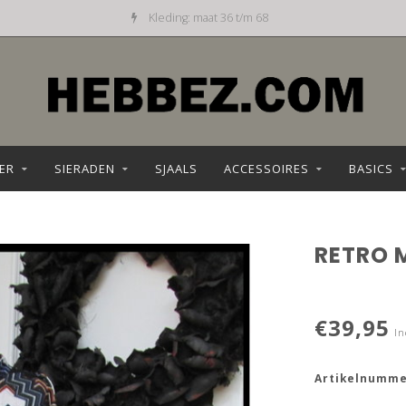
Kleding: maat 36 t/m 68
ER
SIERADEN
SJAALS
ACCESSOIRES
BASICS
RETRO 
€39,95
In
Artikelnumme