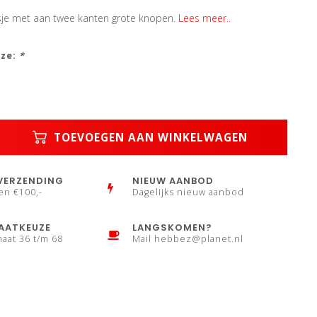
asje met aan twee kanten grote knopen.
Lees meer..
uze:
*
TOEVOEGEN AAN WINKELWAGEN
VERZENDING
NIEUW AANBOD
en €100,-
Dagelijks nieuw aanbod
AATKEUZE
LANGSKOMEN?
maat 36 t/m 68
Mail
hebbez@planet.nl