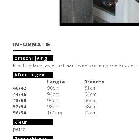
INFORMATIE
Omschrijving
Prachtig lang jasje met aan twee kanten grote knopen.
Afmetingen
Lengte
Breedte
40/42
90cm
61cm
44/46
94cm
64cm
48/50
96cm
66cm
52/54
98cm
68cm
56/58
100cm
72cm
Kleur
petrol
Gemaakt van