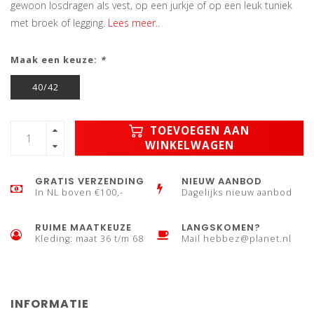
gewoon losdragen als vest, op een jurkje of op een leuk tuniek
met broek of legging.
Lees meer..
Maak een keuze:
*
40/42
TOEVOEGEN AAN
WINKELWAGEN
GRATIS VERZENDING
NIEUW AANBOD
In NL boven €100,-
Dagelijks nieuw aanbod
RUIME MAATKEUZE
LANGSKOMEN?
Kleding: maat 36 t/m 68
Mail
hebbez@planet.nl
INFORMATIE