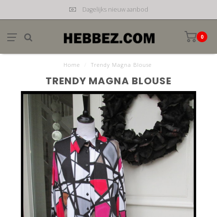
Dagelijks nieuw aanbod
0
Home
/
Trendy Magna Blouse
TRENDY MAGNA BLOUSE