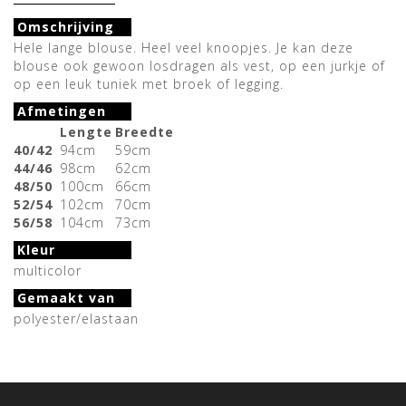
Omschrijving
Hele lange blouse. Heel veel knoopjes. Je kan deze
blouse ook gewoon losdragen als vest, op een jurkje of
op een leuk tuniek met broek of legging.
Afmetingen
Lengte
Breedte
40/42
94cm
59cm
44/46
98cm
62cm
48/50
100cm
66cm
52/54
102cm
70cm
56/58
104cm
73cm
Kleur
multicolor
Gemaakt van
polyester/elastaan