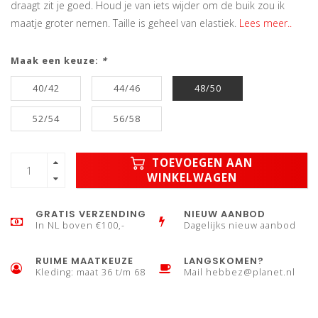
draagt zit je goed. Houd je van iets wijder om de buik zou ik
maatje groter nemen. Taille is geheel van elastiek.
Lees meer..
Maak een keuze:
*
40/42
44/46
48/50
52/54
56/58
TOEVOEGEN AAN
WINKELWAGEN
GRATIS VERZENDING
NIEUW AANBOD
In NL boven €100,-
Dagelijks nieuw aanbod
RUIME MAATKEUZE
LANGSKOMEN?
Kleding: maat 36 t/m 68
Mail
hebbez@planet.nl