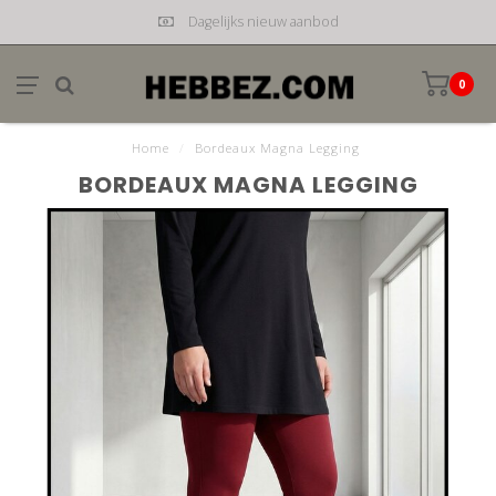
Dagelijks nieuw aanbod
0
Home
/
Bordeaux Magna Legging
BORDEAUX MAGNA LEGGING