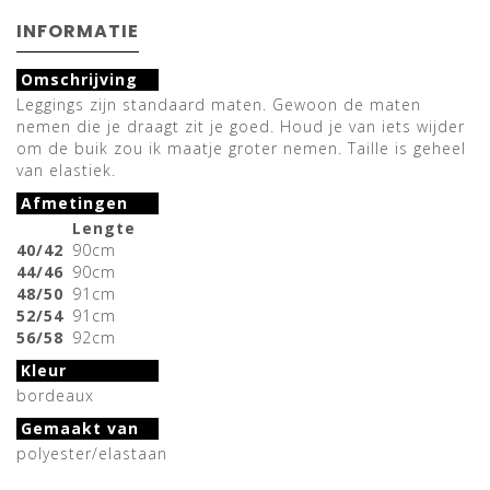
INFORMATIE
Omschrijving
Leggings zijn standaard maten. Gewoon de maten
nemen die je draagt zit je goed. Houd je van iets wijder
om de buik zou ik maatje groter nemen. Taille is geheel
van elastiek.
Afmetingen
Lengte
40/42
90cm
44/46
90cm
48/50
91cm
52/54
91cm
56/58
92cm
Kleur
bordeaux
Gemaakt van
polyester/elastaan