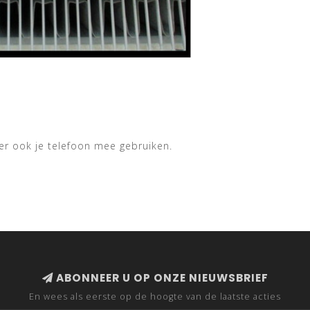
r ook je telefoon mee gebruiken.
ABONNEER U OP ONZE NIEUWSBRIEF
En wees als eerste op de hoogte van de laatste acties