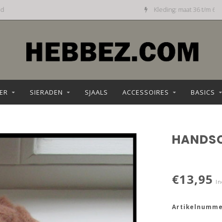
Kleding: maat 36 t/m 68
ER
SIERADEN
SJAALS
ACCESSOIRES
BASICS
HANDS
€13,95
In
Artikelnumme