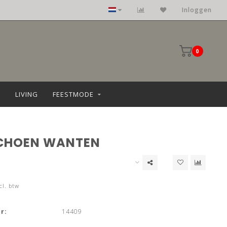
Inloggen
0
LIVING
FEESTMODE
CHOEN WANTEN
cl. btw
r:
14409