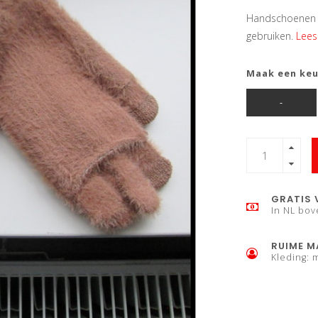
Handschoenen m
gebruiken.
Lees
Maak een ke
-
GRATIS 
In NL bov
RUIME M
Kleding: 