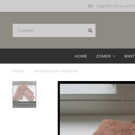
Dagelijks nieuw aanbod
HOME
ZOMER
WINT
Home
/
Handschoen Wanten