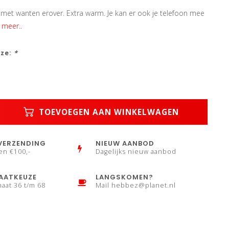
et wanten erover. Extra warm. Je kan er ook je telefoon mee
 meer..
uze:
*
TOEVOEGEN AAN WINKELWAGEN
VERZENDING
NIEUW AANBOD
en €100,-
Dagelijks nieuw aanbod
AATKEUZE
LANGSKOMEN?
maat 36 t/m 68
Mail
hebbez@planet.nl