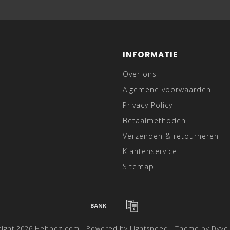
INFORMATIE
Over ons
Algemene voorwaarden
Privacy Policy
Betaalmethoden
Verzenden & retourneren
Klantenservice
Sitemap
right 2026 Hebbez.com - Powered by
Lightspeed
- Theme by
Dyve