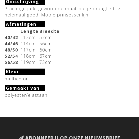
Omschrijving
Prachtige jurk, gewoon de maat die je draagt zit je
helemaal goed. Mooie prinsessenlijn.
Afmetingen
Lengte
Breedte
40/42
112cm
52cm
44/46
114cm
56cm
48/50
117cm
60cm
52/54
118cm
67cm
56/58
119cm
73cm
Kleur
multicolor
Gemaakt van
polyester/elastaan
ABONNEER U OP ONZE NIEUWSBRIEF