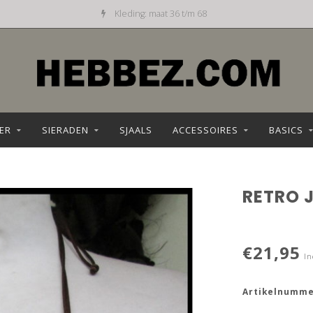
Dagelijks nieuw aanbod
ER
SIERADEN
SJAALS
ACCESSOIRES
BASICS
RETRO 
€21,95
In
Artikelnumme