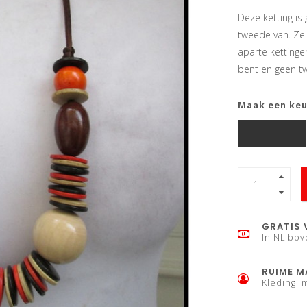
Deze ketting is
tweede van. Ze 
aparte kettingen
bent en geen t
Maak een ke
-
GRATIS 
In NL bov
RUIME M
Kleding: 