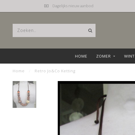
Mail
hebbez@planet.nl
HOME
ZOMER
WINT
Home
/
Retro Jo&Co Ketting