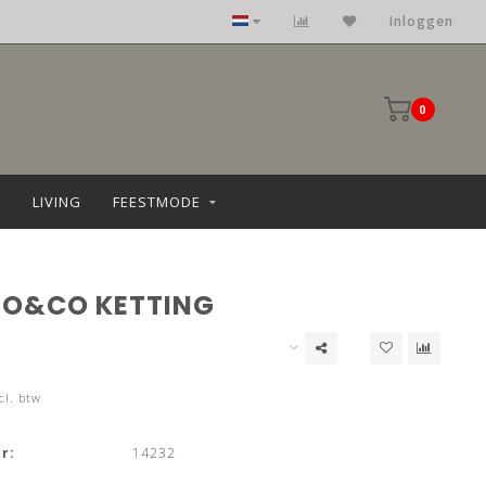
Kleding: maat 36 t/m 68
Inloggen
0
LIVING
FEESTMODE
JO&CO KETTING
cl. btw
r:
14232