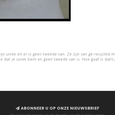
ijn uniek en er is geen tweede van. Ze zijn van ge-recycled 
 je dat je uniek bent en geen tweede van is. Hoe gaaf is dat!
ABONNEER U OP ONZE NIEUWSBRIEF