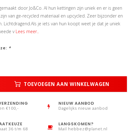
 gemaakt door Jo&Co. Al hun kettingen zijn uniek en er is geen
zijn van ge-recycled materiaal en upcycled. Zeer bijzonder en
. Lichtdragend.Als je iets van hun koopt weet je dat je uniek
weede v
Lees meer..
uze:
*
TOEVOEGEN AAN WINKELWAGEN
VERZENDING
NIEUW AANBOD
en €100,-
Dagelijks nieuw aanbod
AATKEUZE
LANGSKOMEN?
maat 36 t/m 68
Mail
hebbez@planet.nl