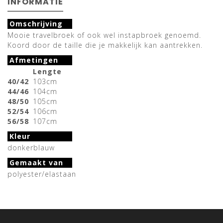
INFORMATIE
Omschrijving
Mooie travelbroek of ook wel instapbroek genoemd.
Koord door de taille die je makkelijk kan aantrekken.
Afmetingen
Lengte
40/42
103cm
44/46
104cm
48/50
105cm
52/54
106cm
56/58
107cm
Kleur
donkerblauw
Gemaakt van
polyester/elastaan