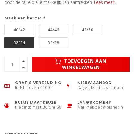
door de taille die je makkelijk kan aantrekken.
Lees meer..
Maak een keuze:
*
40/42
44/46
48/50
52/54
56/58
TOEVOEGEN AAN
WINKELWAGEN
GRATIS VERZENDING
NIEUW AANBOD
In NL boven €100,-
Dagelijks nieuw aanbod
RUIME MAATKEUZE
LANGSKOMEN?
Kleding: maat 36 t/m 68
Mail
hebbez@planet.nl