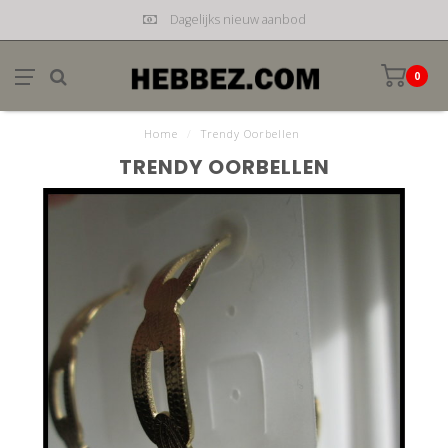
Dagelijks nieuw aanbod
0
Home
/
Trendy Oorbellen
TRENDY OORBELLEN