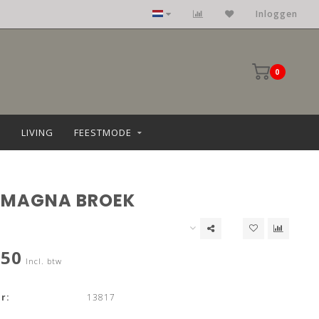
Inloggen
0
LIVING
FEESTMODE
 MAGNA BROEK
,50
Incl. btw
r:
13817