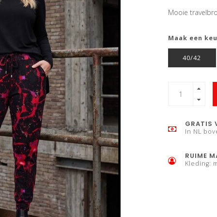
Mooie travelbr
Maak een ke
40/42
GRATIS 
In NL bov
RUIME M
Kleding: 