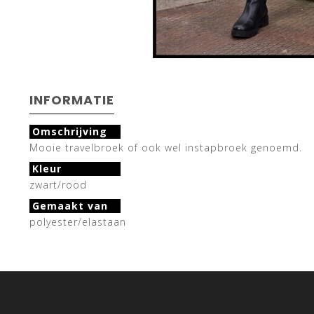
INFORMATIE
Omschrijving
Mooie travelbroek of ook wel instapbroek genoemd.
Kleur
zwart/rood
Gemaakt van
polyester/elastaan