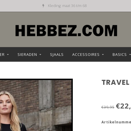
Kleding: maat 36 t/m 68
ER
SIERADEN
SJAALS
ACCESSOIRES
BASICS
TRAVEL
€22
€39,95
Artikelnumme