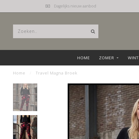
Dagelijks nieuw aanbod
HOME
ZOMER
WINT
Home
/
Travel Magna Broek