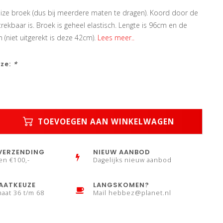
ize broek (dus bij meerdere maten te dragen). Koord door de
trekbaar is. Broek is geheel elastisch. Lengte is 96cm en de
 (niet uitgerekt is deze 42cm).
Lees meer..
uze:
*
TOEVOEGEN AAN WINKELWAGEN
VERZENDING
NIEUW AANBOD
en €100,-
Dagelijks nieuw aanbod
AATKEUZE
LANGSKOMEN?
maat 36 t/m 68
Mail
hebbez@planet.nl