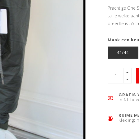
Prachtige One S
taille welke aan
breedte is 55cm
Maak een ke
42/44
GRATIS 
In NL bov
RUIME M
Kleding: 