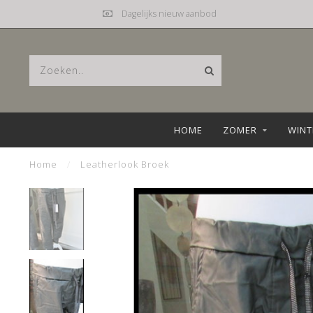
Dagelijks nieuw aanbod
HOME
ZOMER
WINT
Home
/
Leatherlook Broek