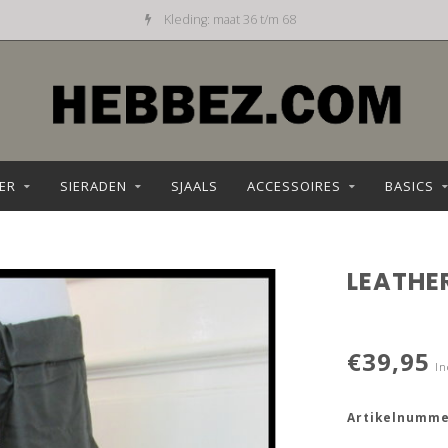
Kleding: maat 36 t/m 68
ER
SIERADEN
SJAALS
ACCESSOIRES
BASICS
LEATHE
€39,95
In
Artikelnumme