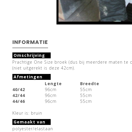
INFORMATIE
Omschrijving
Prachtige One Size broek (dus bij meerdere maten te d
(niet uitgerekt is deze 42cm).
Afmetingen
Lengte
Breedte
40/42
96cm
55cm
42/44
96cm
55cm
44/46
96cm
55cm
Kleur is: bruin
Gemaakt van
polyester/elastaan