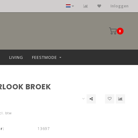
Inloggen
0
LIVING
FEESTMODE
RLOOK BROEK
cl. btw
r:
13697