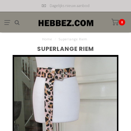
Dagelijks nieuw aanbod
0
Home
/
Superlange Riem
SUPERLANGE RIEM