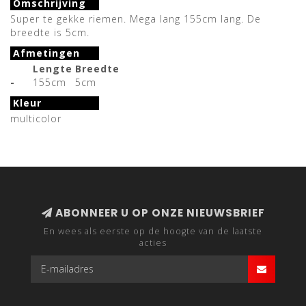
Omschrijving
Super te gekke riemen. Mega lang 155cm lang. De
breedte is 5cm.
Afmetingen
Lengte
Breedte
-
155cm
5cm
Kleur
multicolor
ABONNEER U OP ONZE NIEUWSBRIEF
En wees als eerste op de hoogte van de laatste
acties