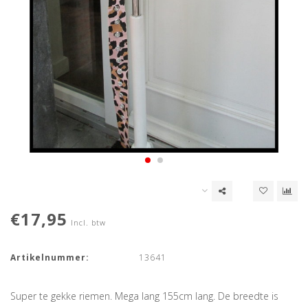
€17,95
Incl. btw
Artikelnummer:
13641
Super te gekke riemen. Mega lang 155cm lang. De breedte is