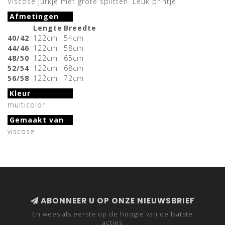
Viscose jurkje met grote splitten. Leuk printje.
Afmetingen
Lengte
Breedte
40/42
122cm
54cm
44/46
122cm
58cm
48/50
122cm
65cm
52/54
122cm
68cm
56/58
122cm
72cm
Kleur
multicolor
Gemaakt van
viscose
ABONNEER U OP ONZE NIEUWSBRIEF
En wees als eerste op de hoogte van de laatste
acties