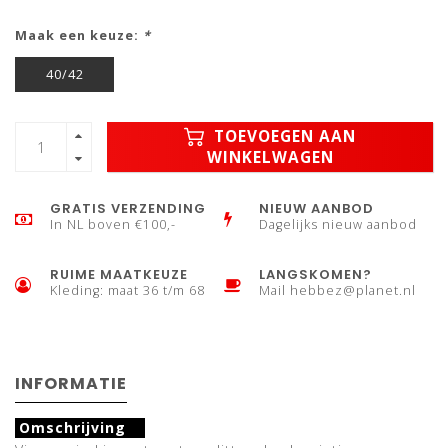
Maak een keuze:
*
40/42
TOEVOEGEN AAN
WINKELWAGEN
GRATIS VERZENDING
NIEUW AANBOD
In NL boven €100,-
Dagelijks nieuw aanbod
RUIME MAATKEUZE
LANGSKOMEN?
Kleding: maat 36 t/m 68
Mail
hebbez@planet.nl
INFORMATIE
Omschrijving