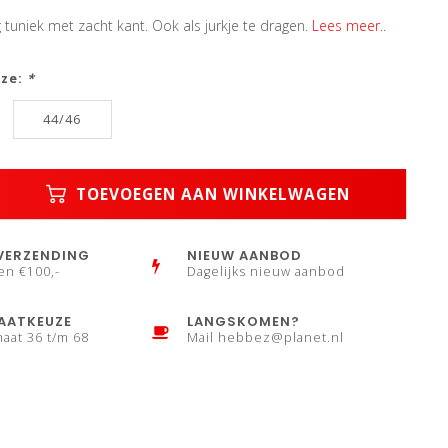
tuniek met zacht kant. Ook als jurkje te dragen.
Lees meer..
uze:
*
44/46
TOEVOEGEN AAN WINKELWAGEN
VERZENDING
NIEUW AANBOD
en €100,-
Dagelijks nieuw aanbod
AATKEUZE
LANGSKOMEN?
maat 36 t/m 68
Mail
hebbez@planet.nl