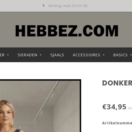
Kleding: maat 36 t/m 68
ER
SIERADEN
SJAALS
ACCESSOIRES
BASICS
DONKER
€34,95
In
Artikelnumme