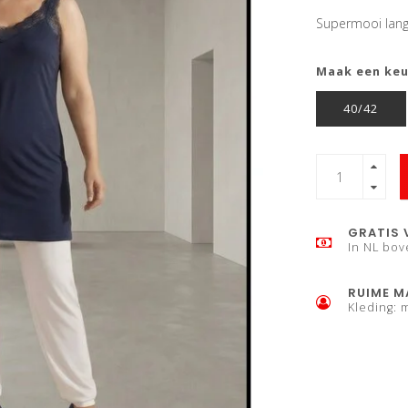
Supermooi lang 
Maak een ke
40/42
GRATIS 
In NL bov
RUIME M
Kleding: 