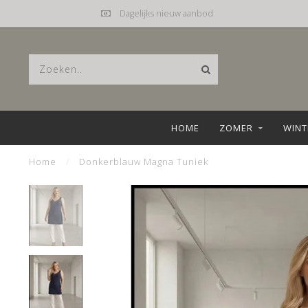
Dagelijks nieuw aanbod
HOME
ZOMER
WINT
Home
/
Donkerblauw Magna Tuniek