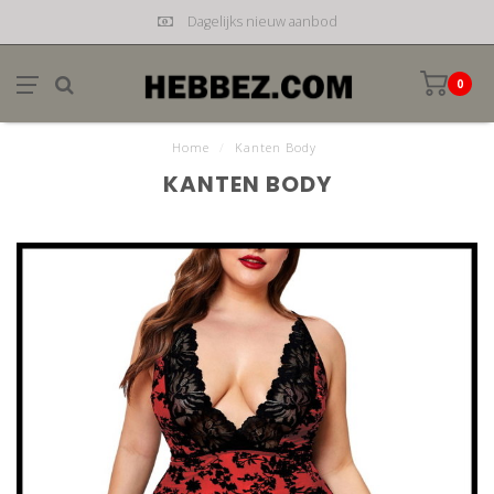
Dagelijks nieuw aanbod
0
Home
/
Kanten Body
KANTEN BODY