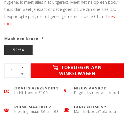
hygiene. Ik meet alles niet uitgerekt. Meet het na op een body
thuis dan weet je exact of deze goed zit. Ze zijn one size. Op
heuphoogte plat, niet uitgerekt gemeten is deze 61cm.
Lees
meer..
Maak een keuze:
*
52/54
TOEVOEGEN AAN
WINKELWAGEN
GRATIS VERZENDING
NIEUW AANBOD
In NL boven €100,-
Dagelijks nieuw aanbod
RUIME MAATKEUZE
LANGSKOMEN?
Kleding: maat 36 t/m 68
Mail
hebbez@planet.nl