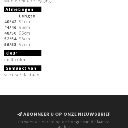
Mooie rekbare legging.
Afmetingen
Lengte
40/42
94cm
44/46
96cm
48/50
96cm
52/54
96cm
56/58
97cm
Kleur
multicolor
Gemaakt van
viscose/elastaan
ABONNEER U OP ONZE NIEUWSBRIEF
En wees als eerste op de hoogte van de laatste
acties