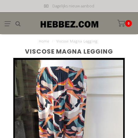
Dagelijks nieuw aanbod
0
Home
/
Viscose Magna Legging
VISCOSE MAGNA LEGGING