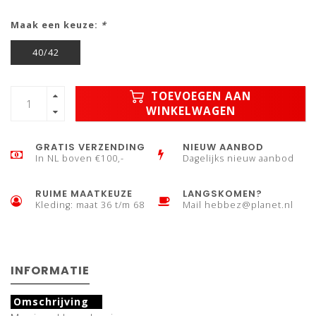
Maak een keuze:
*
40/42
TOEVOEGEN AAN
WINKELWAGEN
GRATIS VERZENDING
NIEUW AANBOD
In NL boven €100,-
Dagelijks nieuw aanbod
RUIME MAATKEUZE
LANGSKOMEN?
Kleding: maat 36 t/m 68
Mail
hebbez@planet.nl
INFORMATIE
Omschrijving