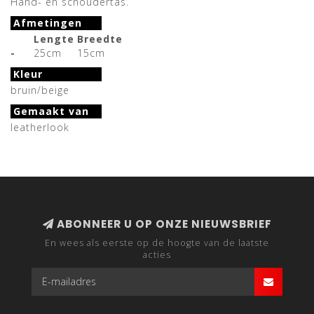
Hand- en schoudertas.
Afmetingen
Lengte
Breedte
-
25cm
15cm
Kleur
bruin/beige
Gemaakt van
leatherlook
ABONNEER U OP ONZE NIEUWSBRIEF
En wees als eerste op de hoogte van de laatste
acties