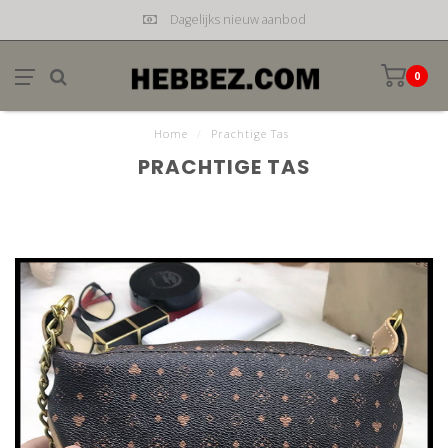
Dagelijks nieuw aanbod
0
Home
/
Prachtige Tas
PRACHTIGE TAS