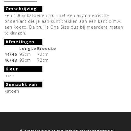
Omschrijving
Een 100% katoenen trui met een asymmetrische
onderkant die je aan kunt trekken aan één kant d.m.v.
een koord. De trui is One Size dus bij meerdere maten
te dragen.
Afmetingen
Lengte
Breedte
44/46
93cm
72cm
46/48
93cm
72cm
Kleur
roze
Gemaakt van
katoen