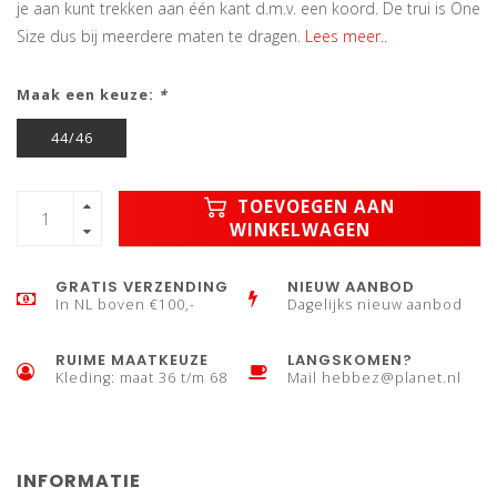
je aan kunt trekken aan één kant d.m.v. een koord. De trui is One
Size dus bij meerdere maten te dragen.
Lees meer..
Maak een keuze:
*
44/46
TOEVOEGEN AAN
WINKELWAGEN
GRATIS VERZENDING
NIEUW AANBOD
In NL boven €100,-
Dagelijks nieuw aanbod
RUIME MAATKEUZE
LANGSKOMEN?
Kleding: maat 36 t/m 68
Mail
hebbez@planet.nl
INFORMATIE