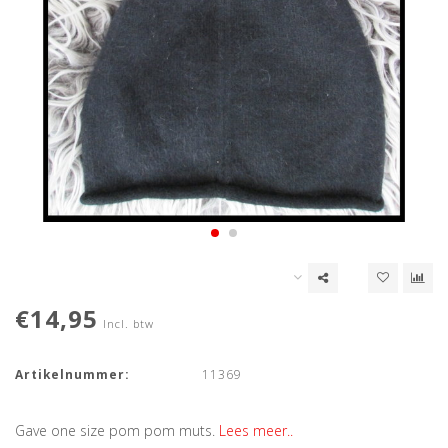
€14,95
Incl. btw
Artikelnummer:
11369
Gave one size pom pom muts.
Lees meer..