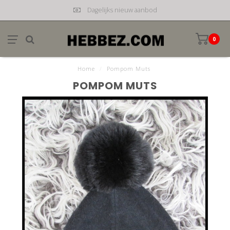
Dagelijks nieuw aanbod
0
Home
/
Pompom Muts
POMPOM MUTS