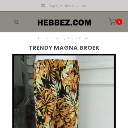
Dagelijks nieuw aanbod
0
Home
/
Trendy Magna Broek
TRENDY MAGNA BROEK