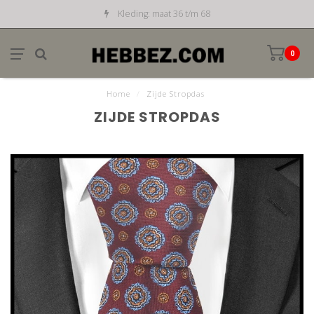
Kleding: maat 36 t/m 68
0
Home
/
Zijde Stropdas
ZIJDE STROPDAS