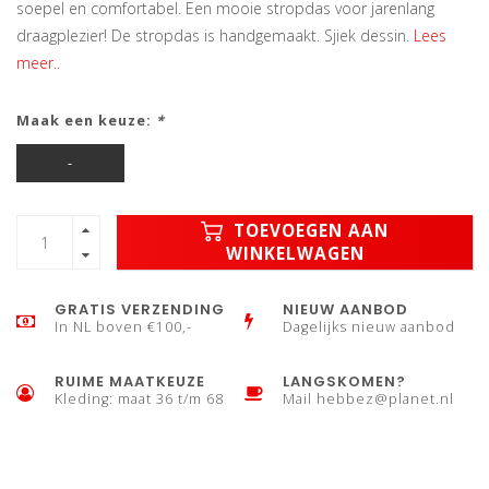
soepel en comfortabel. Een mooie stropdas voor jarenlang
draagplezier! De stropdas is handgemaakt. Sjiek dessin.
Lees
meer..
Maak een keuze:
*
-
TOEVOEGEN AAN
WINKELWAGEN
GRATIS VERZENDING
NIEUW AANBOD
In NL boven €100,-
Dagelijks nieuw aanbod
RUIME MAATKEUZE
LANGSKOMEN?
Kleding: maat 36 t/m 68
Mail
hebbez@planet.nl