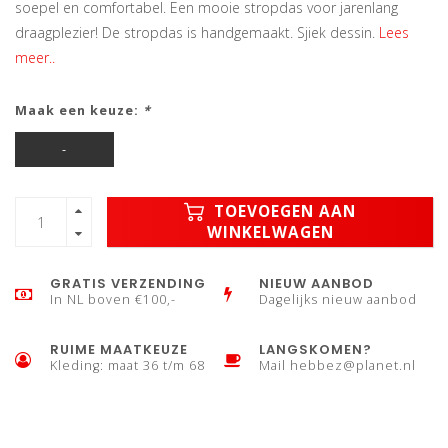
soepel en comfortabel. Een mooie stropdas voor jarenlang
draagplezier! De stropdas is handgemaakt. Sjiek dessin.
Lees
meer..
Maak een keuze:
*
-
TOEVOEGEN AAN
WINKELWAGEN
GRATIS VERZENDING
NIEUW AANBOD
In NL boven €100,-
Dagelijks nieuw aanbod
RUIME MAATKEUZE
LANGSKOMEN?
Kleding: maat 36 t/m 68
Mail
hebbez@planet.nl