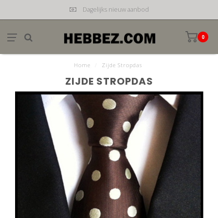
Dagelijks nieuw aanbod
0
Home
/
Zijde Stropdas
ZIJDE STROPDAS